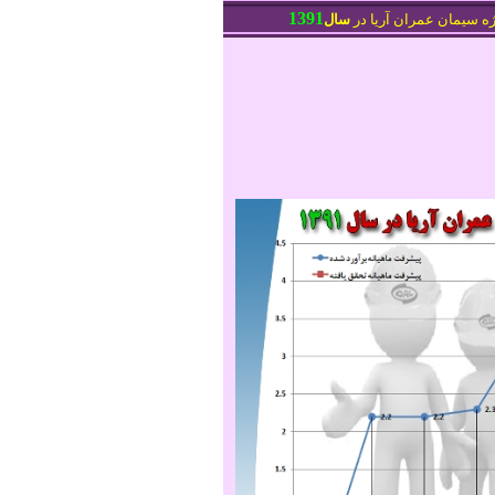
13
91
ه سیمان عمران آریا در
سال